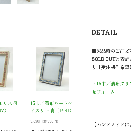
DETAIL
■欠品時のご注文
SOLD OUTと
り【受注制作希望
・
15巾／溝布クリ
せフォーム
布モリス柄
15巾／溝布ハートペ
37）
イズリー 青（P-31）
3,630円(税330円)
【ハンドメイドに
込んでいま
柄布を溝に埋め込んでいま