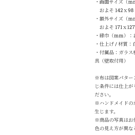
・画面サイズ（m
およそ 142ｘ98
・額外サイズ（m
およそ 171ｘ127
・縁巾（mm）：お
・仕上げ / 材質：白
・付属品：ガラス
具（壁取付用）
※布は図案パター
じ条件には仕上が
ださい。
※ハンドメイドの
生じます。
※商品の写真はお
色の見え方が異な