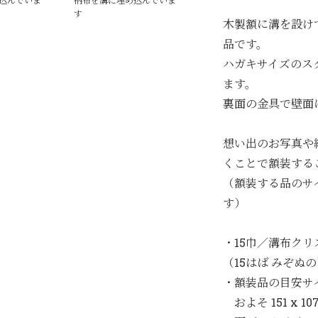
す
木製額に溝を設け
品です。
ハガキサイズのス
ます。
裏面の金具で壁面
想い出のお写真や
くことで額装する
（額装する品のサ
す）
・15巾／溝布ク
（15はば みぞぬ
・額装品の目安サ
およそ 151 x 