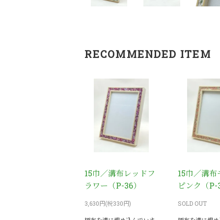
RECOMMENDED ITEM
15巾／溝布レッドフ
15巾／溝
ラワー（P-36）
ピンク（P-
3,630円(税330円)
SOLD OUT
柄布を溝に埋め込んでいま
柄布を溝に埋め