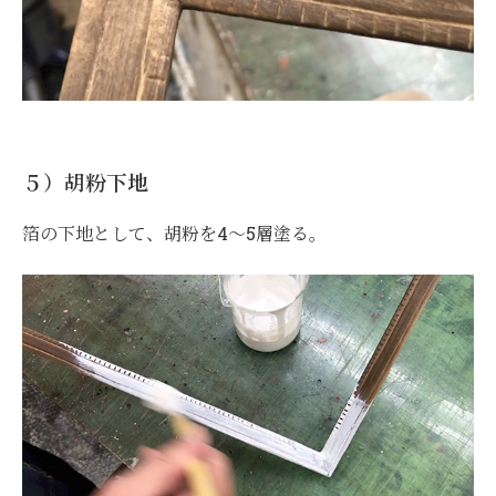
５）胡粉下地
箔の下地として、胡粉を4～5層塗る。