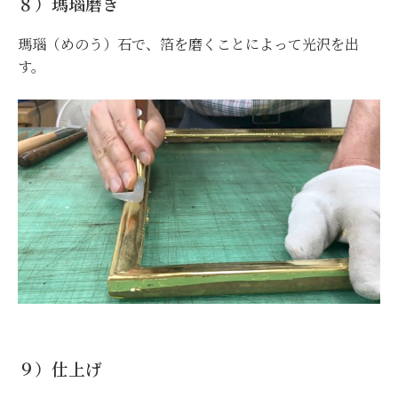
８）瑪瑙磨き
瑪瑙（めのう）石で、箔を磨くことによって光沢を出
す。
９）仕上げ