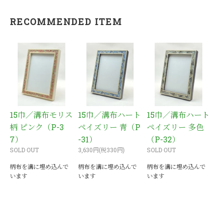
RECOMMENDED ITEM
15巾／溝布モリス
15巾／溝布ハート
15巾／溝布ハート
柄 ピンク（P-3
ペイズリー 青（P
ペイズリー 多色
7）
-31）
（P-32）
SOLD OUT
3,630円(税330円)
SOLD OUT
柄布を溝に埋め込んで
柄布を溝に埋め込んで
柄布を溝に埋め込んで
います
います
います