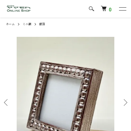
0
ホーム
ミニ額
銀箔