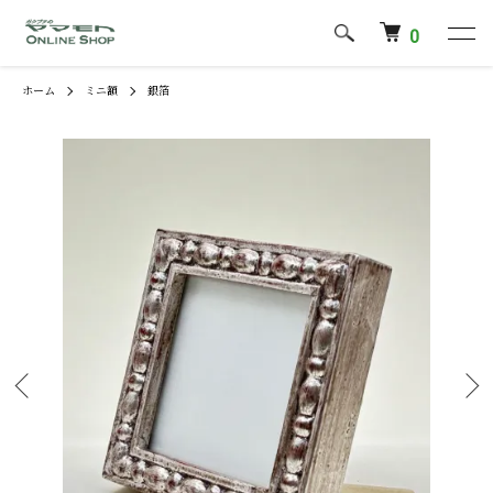
0
ホーム
ミニ額
銀箔