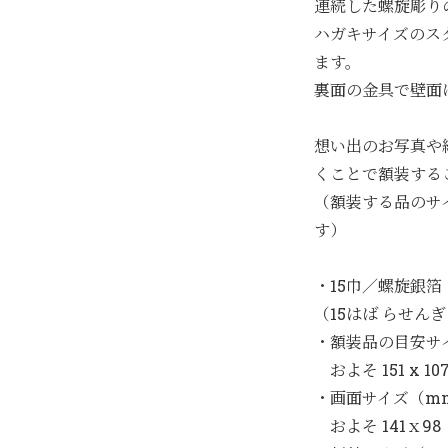
連続した螺旋彫り
ハガキサイズのス
ます。
裏面の金具で壁面
想い出のお写真や
くことで額装する
（額装する品のサ
す）
・15巾／螺旋銀箔
（15はば らせん
・額装品の目安サ
およそ 151 x 
・画面サイズ（m
およそ 141ｘ98