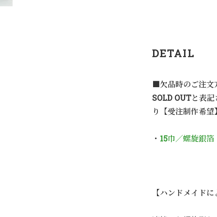
DETAIL
■欠品時のご注文
SOLD OUTと
り【受注制作希望
・
15巾／螺旋銀箔
【ハンドメイドに