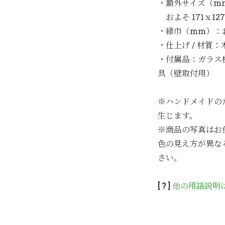
・額外サイズ（m
およそ 171ｘ127
・縁巾（mm）：お
・仕上げ / 材質
・付属品：ガラス
具（壁取付用）
※ハンドメイドの
生じます。
※商品の写真はお
色の見え方が異な
さい。
[ ? ]
他の用語説明