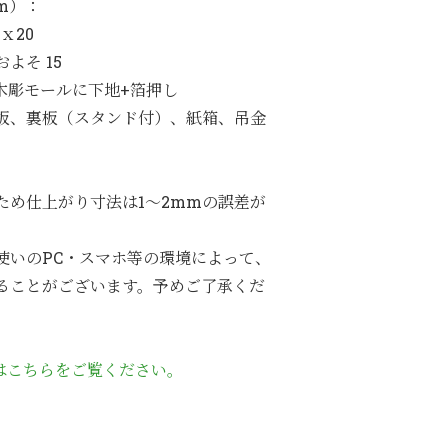
m）：
ｘ20
よそ 15
：木彫モールに下地+箔押し
板、裏板（スタンド付）、紙箱、吊金
ため仕上がり寸法は1～2mmの誤差が
使いのPC・スマホ等の環境によって、
ることがございます。予めご了承くだ
はこちらをご覧ください。